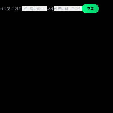
rt
그릿 모먼츠
그릿 딥다이브
서재
커뮤니티
로그인
구독