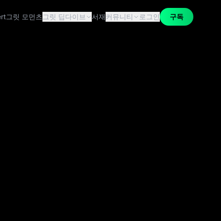
rt
그릿 모먼츠
그릿 딥다이브
서재
커뮤니티
로그인
구독