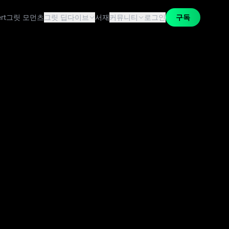
rt
그릿 모먼츠
그릿 딥다이브
서재
커뮤니티
로그인
구독