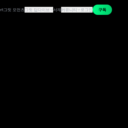
rt
그릿 모먼츠
그릿 딥다이브
서재
커뮤니티
로그인
구독